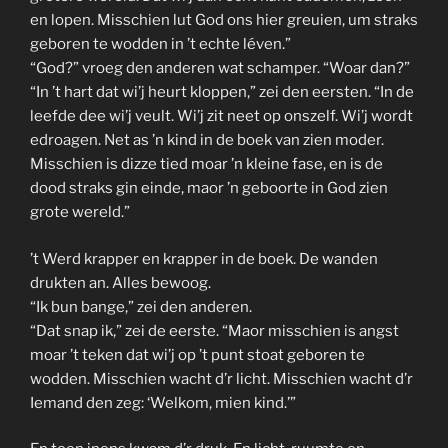
en lopen. Misschien lut God ons hier greuien, um straks
geboren te wodden in ’t echte léven.”
“God?” vroeg den anderen wat schamper. “Woar dan?”
“In ’t hart dat wi’j heurt kloppen,” zei den eersten. “In de
leefde dee wi’j veult. Wi’j zit neet op onszelf. Wi’j wordt
edroagen. Net as ’n kind in de boek van zien moder.
Misschien is dizze tied moar ’n kleine fase, en is de
dood straks gin einde, maor ’n geboorte in God zien
grote wereld.”
’t Werd krapper en krapper in de boek. De wanden
drukten an. Alles bewoog.
“Ik bun bange,” zei den anderen.
“Dat snap ik,” zei de eerste. “Maor misschien is angst
moar ’t teken dat wi’j op ’t punt stoat geboren te
wodden. Misschien wacht d’r licht. Misschien wacht d’r
Iemand den zeg: ‘Welkom, mien kind.’”