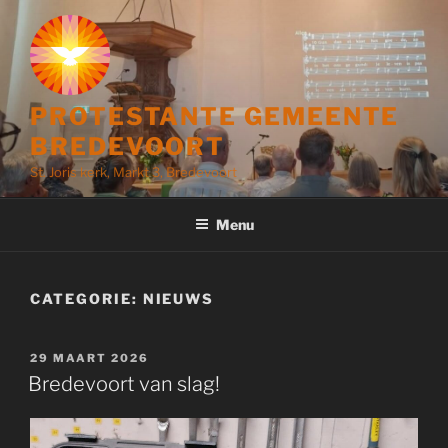
Ga
naar
de
inhoud
PROTESTANTE GEMEENTE
BREDEVOORT
St. Joris kerk, Markt 3, Bredevoort
Menu
CATEGORIE:
NIEUWS
GEPLAATST
29 MAART 2026
OP
Bredevoort van slag!