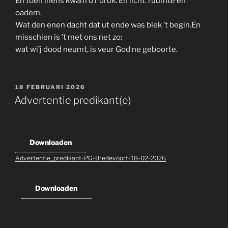
En toen inens kwam d’r druk. En licht. ruumte en
oadem.
Wat den enen dacht dat ut ende was blek ’t begin.En
misschien is ’t met ons net zo:
wat wi’j dood neumt, is veur God ne geboorte.
GEPLAATST
18 FEBRUARI 2026
OP
Advertentie predikant(e)
Downloaden
Advertentie_predikant-PG-Bredevoort-18-02-2026
Downloaden