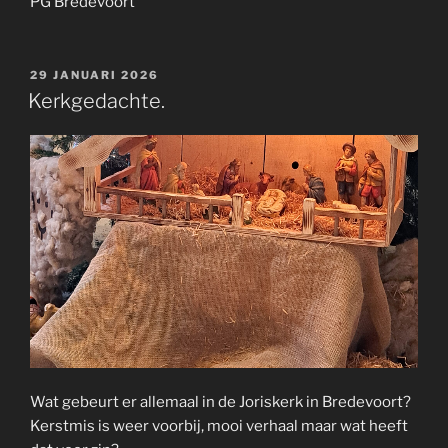
PG Bredevoort
GEPLAATST
29 JANUARI 2026
OP
Kerkgedachte.
Wat gebeurt er allemaal in de Joriskerk in Bredevoort?
Kerstmis is weer voorbij, mooi verhaal maar wat heeft