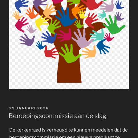
GEPLAATST
29 JANUARI 2026
OP
Beroepingscommissie aan de slag.
De kerkenraad is verheugd te kunnen meedelen dat de
beroepingscommissie om een nieuwe predikant te