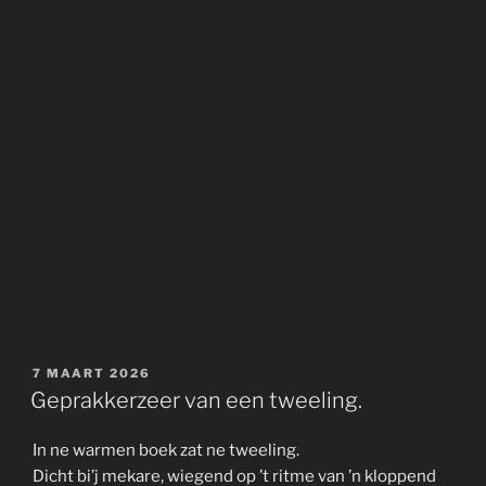
GEPLAATST
7 MAART 2026
OP
Geprakkerzeer van een tweeling.
In ne warmen boek zat ne tweeling.
Dicht bi’j mekare, wiegend op ’t ritme van ’n kloppend