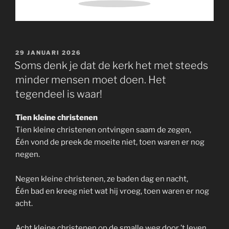
GEPLAATST
29 JANUARI 2026
OP
Soms denk je dat de kerk het met steeds
minder mensen moet doen. Het
tegendeel is waar!
Tien kleine christenen
Tien kleine christenen ontvingen saam de zegen,
Één vond de preek de moeite niet, toen waren er nog
negen.
Negen kleine christenen, ze baden dag en nacht,
Één bad en kreeg niet wat hij vroeg, toen waren er nog
acht.
Acht kleine christenen op de smalle weg door ’t leven,