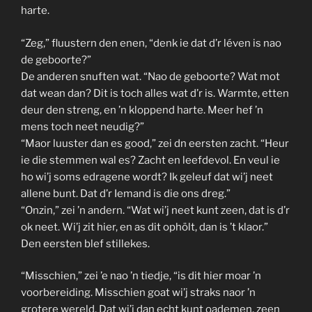
harte.
“Zeg,” fluustern den enen, “denk ie dat d’r léven is nao
de geboorte?”
De anderen snuften wat. “Nao de geboorte? Wat mot
dat wean dan? Dit is toch alles wat d’r is. Warmte, etten
deur den streng, en ’n kloppend harte. Meer hef ’n
mens toch neet neudig?”
“Maor luuster dan es good,” zei dn eersten zacht. “Heur
ie die stemmen wal es? Zacht en leefdevol. En veul ie
ho wi’j soms edragene wordt? Ik geleuf dat wi’j neet
allene bunt. Dat d’r Iemand is die ons dreg.”
“Onzin,” zei ’n andern. “Wat wi’j neet kunt zeen, dat is d’r
ok neet. Wi’j zit hier, en as dit ophölt, dan is ’t klaor.”
Den eersten blef stillekes.
“Misschien,” zei ’e nao ’n tiedje, “is dit hier moar ’n
voorbereiding. Misschien goat wi’j straks naor ’n
grotere wereld. Dat wi’j dan echt kunt oademen, zeen