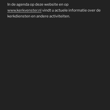
In de agenda op deze website en op
www.kerkvenster.nl
vindt u actuele informatie over de
kerkdiensten en andere activiteiten.
Ons kerkgebouw is de
Sint Joriskerk
, Markt 3, 7126 AZ
Bredevoort.
Het bijgebouw,
’t Koppelhuis
, bevindt zich aan Markt
2a, 7126 AZ Bredevoort. Dit is tevens het postadres.
Beide gebouwen zijn te huur via de beheerder en
koster (zie informatie op deze website).
Voor vragen kunt u contact met ons opnemen via het
envelop-icoon linksonder op de website.
Iedere zondag is er een kerkdienst:
tijdens de zomertijd om
9.30 uur
;
tijdens de wintertijd om
10.00 uur
.