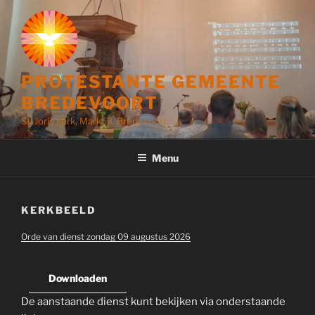
Ga
naar
de
inhoud
PROTESTANTE GEMEENTE
BREDEVOORT
St. Joris kerk, Markt 3, Bredevoort
Menu
KERKBEELD
Orde van dienst zondag 09 augustus 2026
Downloaden
De aanstaande dienst kunt bekijken via onderstaande