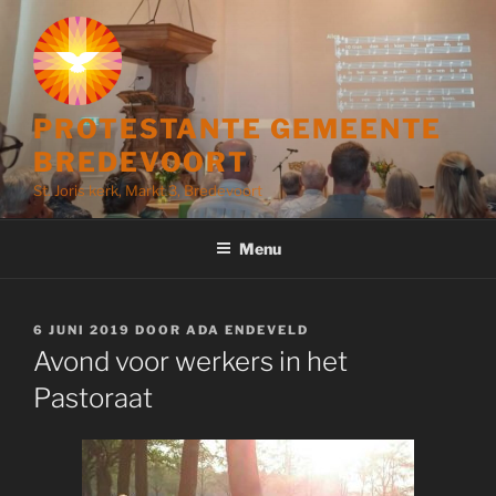
Ga
naar
de
inhoud
PROTESTANTE GEMEENTE
BREDEVOORT
St. Joris kerk, Markt 3, Bredevoort
Menu
GEPLAATST
6 JUNI 2019
DOOR
ADA ENDEVELD
OP
Avond voor werkers in het
Pastoraat