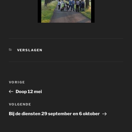
CATEGORIEËN
VERSLAGEN
Bericht
Vorig
VORIGE
navigatie
bericht
Doop 12 mei
Volgend
VOLGENDE
bericht
Bij de diensten 29 september en 6 oktober